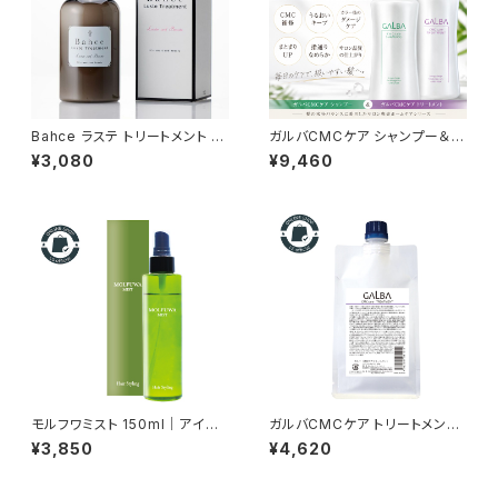
Bahce ラステ トリートメント 3
ガルバCMCケア シャンプー＆ト
00ml｜乾燥・パサつき・ゴワつき
リートメント 各400ml｜パサつ
¥3,080
¥9,460
に
き・広がり・ダメージ毛に
モルフワミスト 150ml｜アイロ
ガルバCMCケア トリートメント
ン前のスタイリングミスト（巻き
400g パウチ｜リトルサイエン
¥3,850
¥4,620
髪キープ）
ティスト正規品【詰替え用】 年齢
とともに変化する髪を、扱いやす
く整えるホームケア。