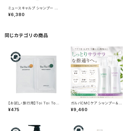
ミュースキャルプ シャンプー フ
ォーカスケア280mL(ボトル)
¥6,380
正規品｜皮脂過剰分泌のお悩
みの方へ
同じカテゴリの商品
【お試し・旅行用】Toi Toi Toi
ガルバCMCケア シャンプー＆ト
シャンプー10ml＆トリートメント
リートメント 各400ml｜パサつ
¥475
¥9,460
10mlセット｜しっとり・さらさら
き・広がり・ダメージ毛に
から選べるサロン専売ヘアケア