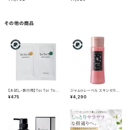
エンティスト正規品｜ミュースキ
トセット（300ml×2）
ャルプシャンプー フォーカスケア
1000g｜頭皮のベタつき・フケ・
ニオイ対策
その他の商品
【お試し・旅行用】Toi Toi Toi
ジャムゥレーベル スキンセラム
シャンプー10ml＆トリートメント
アルシオネ 150ml｜リトルサイ
¥475
¥4,290
10mlセット｜しっとり・さらさら
エンティスト正規品
から選べるサロン専売ヘアケア