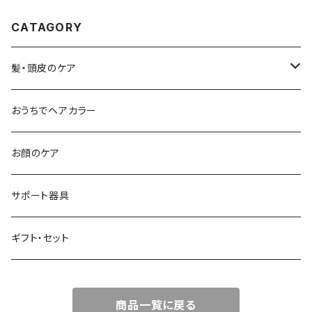
CATAGORY
髪・頭皮のケア
シャンプー
おうちでヘアカラー
流すトリートメント
お顔のケア
流さないトリートメント
サポート器具
頭皮ケア
ギフト・セット
スタイリング剤
商品一覧に戻る