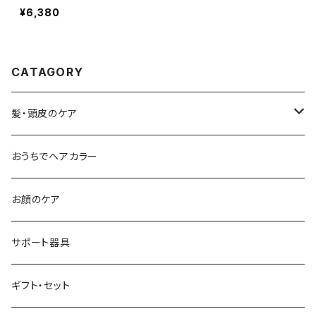
送料無料｜パサつき・ダメー
¥6,380
ジ毛の集中ケア
CATAGORY
髪・頭皮のケア
シャンプー
おうちでヘアカラー
流すトリートメント
お顔のケア
流さないトリートメント
サポート器具
頭皮ケア
ギフト・セット