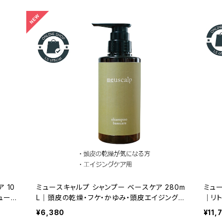
 10
ミュースキャルプ シャンプー ベースケア 280m
ミュー
ュース
L｜頭皮の乾燥・フケ・かゆみ・頭皮エイジングの
｜リ
g｜頭
方に 正規品
容量
¥6,380
¥11,