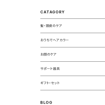
CATAGORY
髪・頭皮のケア
シャンプー
おうちでヘアカラー
流すトリートメント
お顔のケア
流さないトリートメント
サポート器具
頭皮ケア
ギフト・セット
スタイリング剤
BLOG