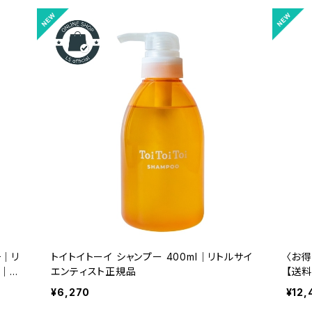
チ｜リ
トイトイトーイ シャンプー 400ml｜リトルサイ
〈お得サイ
】｜年
エンティスト正規品
【送
えるホ
¥6,270
¥12,