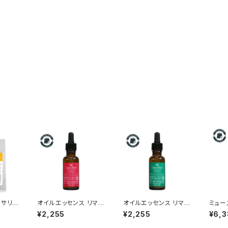
サリ 5
オイルエッセンス リマサ
オイルエッセンス リマサ
ミュー
善クリ
リ フォー カパ｜頭皮の
リ フォー ピッタ｜敏感
ション
¥2,255
¥2,255
¥6,
ベタつき・ニオイ・脂性
頭皮・頭皮の赤み・ヒリ
乾燥・
肌ケア｜お肌にも使え
つきケア｜お肌にも使
香料）