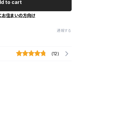
d to cart
にお住まいの方向け
通報する
(12)