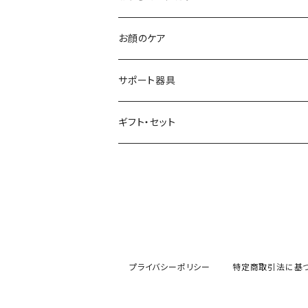
流すトリートメント
お顔のケア
流さないトリートメント
サポート器具
頭皮ケア
ギフト・セット
スタイリング剤
プライバシーポリシー
特定商取引法に基