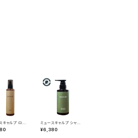
スキャルプ ロー
ミュースキャルプ シャン
 180mL｜頭皮の
プー フォーカスケア28
380
¥6,380
フケ・かゆみに（無
0mL(ボトル) 正規品
｜皮脂過剰分泌のお悩