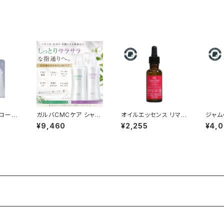
るスキャルプ＆スキンオ
えるスキャルプ＆スキン
イル
オイル
ローシ
ガルバCMCケア シャン
オイルエッセンス リマサ
ジャム
トルサイ
プー＆トリートメント 各
リ フォー カパ｜頭皮の
ンセラ
¥9,460
¥2,255
¥4,
品【詰
400ml｜パサつき・広
ベタつき・ニオイ・脂性
0g 
がり・ダメージ毛に
肌ケア｜お肌にも使え
ぎ肌
るスキャルプ＆スキンオ
イル