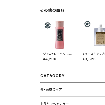
その他の商品
ジャムゥレーベル スキ
ミュースキャルプ
ンセラム アルシオネ 15
ョン 500g｜リ
¥4,290
¥9,526
0ml｜リトルサイエンテ
エンティスト正規
ィスト正規品
め替え・大容量】
CATAGORY
髪・頭皮のケア
シャンプー
おうちでヘアカラー