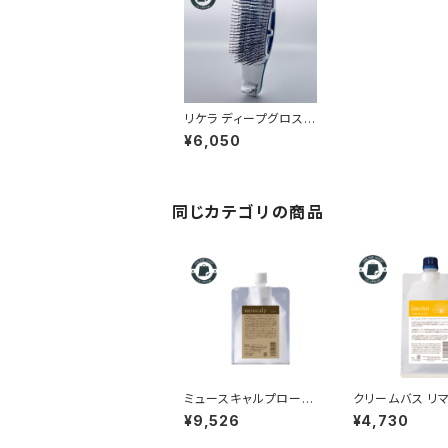
リケラ ディープグロスブ
ラシ｜トリートメントを
¥6,050
ムラなくなじませるヘア
ケアブラシ
同じカテゴリの商品
ミュースキャルプローシ
クリームバス リマ
ョン 500g｜リトルサイ
00g 【頭皮用改
¥9,526
¥4,730
エンティスト正規品【詰
ーム】
め替え・大容量】