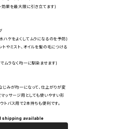
ト効果を最大限に引き立てます)
グ
水ハケをよくしてムラになるのを予防)
ントやミスト､オイルを髪の毛につける
す
でムラなく均一に馴染ませます)
のなじみが均一になって、仕上がりが変
皮マッサージ用としても使いやすい形
ウトバス用で2本持ちも便利です。
l shipping available