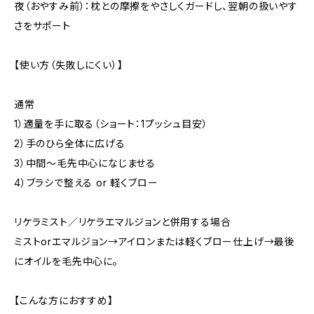
夜（おやすみ前）：枕との摩擦をやさしくガードし、翌朝の扱いやす
さをサポート
【使い方（失敗しにくい）】
通常
1）適量を手に取る（ショート：1プッシュ目安）
2）手のひら全体に広げる
3）中間〜毛先中心になじませる
4）ブラシで整える or 軽くブロー
リケラミスト／リケラエマルジョンと併用する場合
ミストorエマルジョン→アイロンまたは軽くブロー仕上げ→最後
にオイルを毛先中心に。
【こんな方におすすめ】