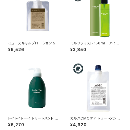
ミュースキャルプローション 50
モルフワミスト 150ml｜アイロ
0g｜リトルサイエンティスト正
ン前のスタイリングミスト（巻き
¥9,526
¥3,850
規品【詰め替え・大容量】
髪キープ）
トイトイトーイ トリートメント し
ガルバCMCケア トリートメント
っとり 400mL｜リトルサイエン
400g パウチ｜リトルサイエン
¥6,270
¥4,620
ティスト正規品
ティスト正規品【詰替え用】 年齢