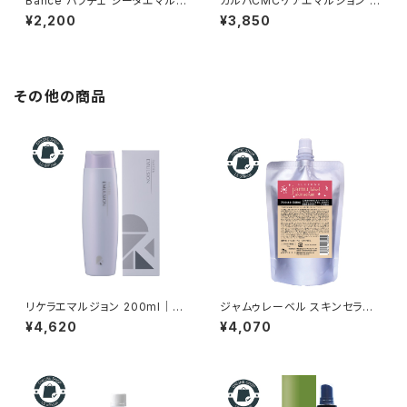
Bahce バフチェ シータエマル
ガルバCMCケアエマルジョン 1
ジョン 100g ーストレスを感じ
50ml｜年齢とともに変化する
¥2,200
¥3,850
ながらも忙しく過ごす女性を応
髪を、うるおいを届けるホームケ
援ー
ア。
その他の商品
リケラエマルジョン 200ml｜乾
ジャムゥレーベル スキンセラム
燥・パサつき・広がりが気になる
アルシオネ 150g 詰替え｜乾
¥4,620
¥4,070
髪に正規品、送料無料
燥・ゆらぎ肌の保湿美容液