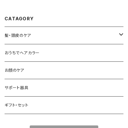
とともに変化する髪を、扱いやす
く整えるホームケア。
CATAGORY
髪・頭皮のケア
シャンプー
おうちでヘアカラー
流すトリートメント
お顔のケア
流さないトリートメント
サポート器具
頭皮ケア
ギフト・セット
スタイリング剤