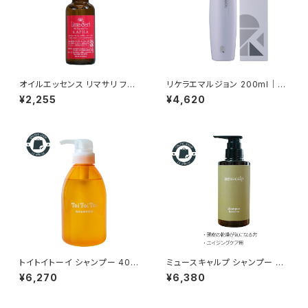
オイルエッセンス リマサリ フォ
リケラエマルジョン 200ml｜乾
ー カパ｜頭皮のベタつき・ニオ
燥・パサつき・広がりが気になる
¥2,255
¥4,620
イ・脂性肌ケア｜お肌にも使え
髪に正規品、送料無料
るスキャルプ＆スキンオイル
トイトイトーイ シャンプー 400
ミュースキャルプ シャンプー ベ
ml｜リトルサイエンティスト正規
ースケア 280mL｜頭皮の乾
¥6,270
¥6,380
品
燥・フケ・かゆみ・頭皮エイジン
グの方に 正規品