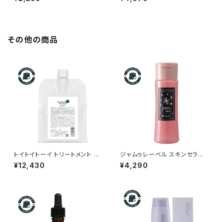
み・ヒリつきケア｜お肌にも使え
燥・ゆらぎ肌の保湿美容液
るスキャルプ＆スキンオイル
その他の商品
トイトイトーイ トリートメント し
ジャムゥレーベル スキンセラム
っとり 1000g｜リトルサイエン
アルシオネ 150ml｜リトルサイ
¥12,430
¥4,290
ティスト正規品【詰め替え・大容
エンティスト正規品
量】