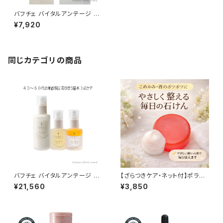
バフチェ バイタルアンテージ ス
キンセラム 60ml｜40代60代
¥7,920
のうるおいとツヤを与える｜年
齢肌向け美容液
同じカテゴリの商品
バフチェ バイタルアンテージ 年
【ざらつきケア・ネット付】ポラリ
齢肌 基本3点セット （CMCミル
スソープ＜枠練り石けん＞イボ
¥21,560
¥3,850
ク／スキンセラム／2層オイル）
取石鹸 ｜気になるポツポツ・ざ
らつきの洗顔ケアに