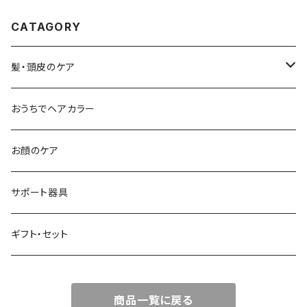
CATAGORY
髪・頭皮のケア
シャンプー
おうちでヘアカラー
流すトリートメント
お顔のケア
流さないトリートメント
サポート器具
頭皮ケア
ギフト・セット
スタイリング剤
商品一覧に戻る