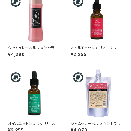
ジャムゥレーベル スキンセラム
オイルエッセンス リマサリ フォ
アルシオネ 150ml｜リトルサイ
ー カパ｜頭皮のベタつき・ニオ
¥4,290
¥2,255
エンティスト正規品
イ・脂性肌ケア｜お肌にも使え
るスキャルプ＆スキンオイル
オイルエッセンス リマサリ フォ
ジャムゥレーベル スキンセラム
ー ピッタ｜敏感頭皮・頭皮の赤
アルシオネ 150g 詰替え｜乾
¥2,255
¥4,070