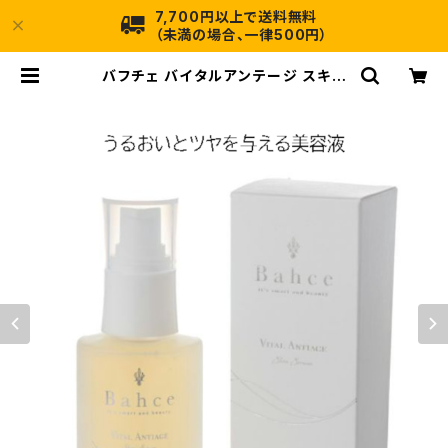
7,700円以上で送料無料
（未満の場合、一律500円）
バフチェ バイタルアンテージ スキン
セラム 60ml｜40代60代のうるお
いとツヤを与える｜年齢肌向け美容液
| ランダム・インターネット店