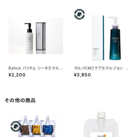
Bahce バフチェ シータエマル
ガルバCMCケアエマルジョン 1
ジョン 100g ーストレスを感じ
50ml｜年齢とともに変化する
¥2,200
¥3,850
ながらも忙しく過ごす女性を応
髪を、うるおいを届けるホームケ
援ー
ア。
その他の商品