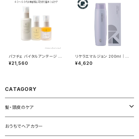
バフチェ バイタルアンテージ 年
リケラエマルジョン 200ml｜乾
齢肌 基本3点セット （CMCミル
燥・パサつき・広がりが気になる
¥21,560
¥4,620
ク／スキンセラム／2層オイル）
髪に正規品、送料無料
CATAGORY
髪・頭皮のケア
シャンプー
おうちでヘアカラー