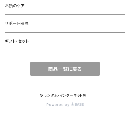
流すトリートメント
お顔のケア
流さないトリートメント
サポート器具
頭皮ケア
ギフト・セット
スタイリング剤
商品一覧に戻る
© ランダム・インターネット店
Powered by