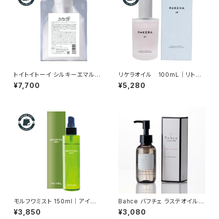
トイトイトーイ シルキーエマル
リケラオイル 100mL｜リトル
ジョン 500g 詰め替え｜継続し
サイエンティスト正規品
¥7,700
¥5,280
て使いたい方のお得な大容量サ
イズ
モルフワミスト 150ml｜アイロ
Bahce バフチェ ラステオイル 1
ン前のスタイリングミスト（巻き
00g ーストレスを感じながら
¥3,850
¥3,080
髪キープ）
も忙しく過ごす女性を応援ー