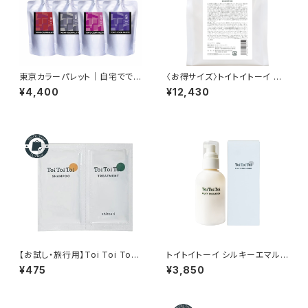
東京カラーパレット｜自宅ででき
〈お得サイズ〉トイトイトーイ シ
るカラートリートメント（7色・18
ャンプー 1,000g【送料無料】｜
¥4,400
¥12,430
0g）
リトルサイエンティスト正規品
【お試し・旅行用】Toi Toi Toi
トイトイトーイ シルキーエマル
シャンプー10ml＆トリートメント
ジョン 150mL｜熱を味方にツ
¥475
¥3,850
10mlセット｜しっとり・さらさら
ヤと指通りを整える洗い流さな
から選べるサロン専売ヘアケア
いトリートメント