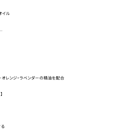
オイル
…
ターオレンジ・ラベンダーの精油を配合
】
する