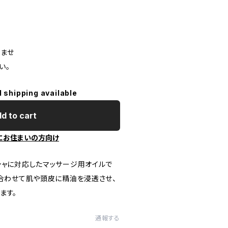
ませ
い。
l shipping available
d to cart
にお住まいの方向け
シャに対応したマッサージ用オイルで
に合わせて肌や頭皮に精油を浸透させ、
ます。
通報する