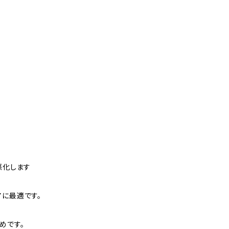
悪化します
アに最適です。
めです。