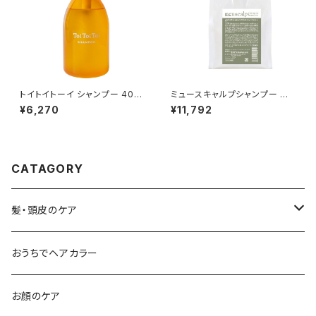
トイトイトーイ シャンプー 400
ミュースキャルプシャンプー ベ
ml｜リトルサイエンティスト正規
ースケア 1000g｜リトルサイエ
¥6,270
¥11,792
品
ンティスト正規品【詰め替え・大
容量】
CATAGORY
髪・頭皮のケア
シャンプー
おうちでヘアカラー
流すトリートメント
お顔のケア