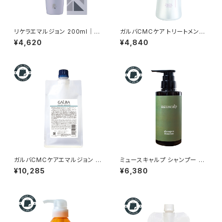
リケラエマルジョン 200ml｜乾
ガルバCMCケア トリートメント
燥・パサつき・広がりが気になる
400ml｜リトルサイエンティス
¥4,620
¥4,840
髪に正規品、送料無料
ト正規品 年齢とともに変化する
髪を、扱いやすく整えるホームケ
ア。
ガルバCMCケアエマルジョン 5
ミュースキャルプ シャンプー フ
00g 【 詰替え用 】｜年齢ととも
ォーカスケア280mL(ボトル)
¥10,285
¥6,380
に変化する髪を、うるおいを届け
正規品｜皮脂過剰分泌のお悩
るホームケア。
みの方へ