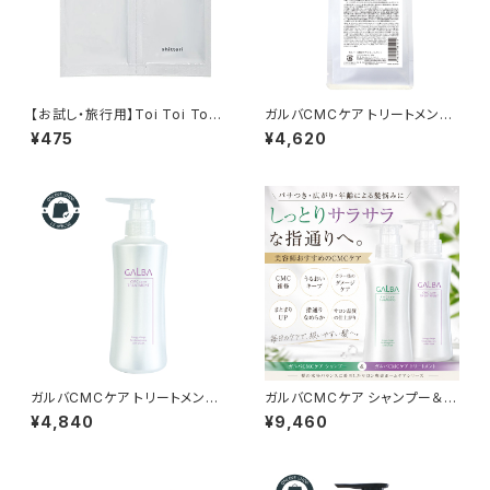
【お試し・旅行用】Toi Toi Toi
ガルバCMCケア トリートメント
シャンプー10ml＆トリートメント
400g パウチ｜リトルサイエン
¥475
¥4,620
10mlセット｜しっとり・さらさら
ティスト正規品【詰替え用】 年齢
から選べるサロン専売ヘアケア
とともに変化する髪を、扱いやす
く整えるホームケア。
ガルバCMCケア トリートメント
ガルバCMCケア シャンプー＆ト
400ml｜リトルサイエンティス
リートメント 各400ml｜パサつ
¥4,840
¥9,460
ト正規品 年齢とともに変化する
き・広がり・ダメージ毛に
髪を、扱いやすく整えるホームケ
ア。