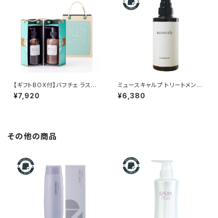
【ギフトBOX付】バフチェ ラステ
ミュースキャルプ トリートメント
シャンプー＆トリートメント ギフ
280mL(ボトル) 正規品 送料無
¥7,920
¥6,380
トセット（300ml×2）
料｜パサつき・ダメージ毛の集中
ケア
その他の商品